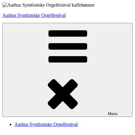
Videre
til
Aarhus Symfoniske Orgelfestival
indhold
Menu
Aarhus Symfoniske Orgelfestival