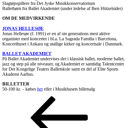
Slagtøjsspillere fra Det Jyske Musikkonservatorium
Balletbørn fra Ballet Akademiet (under ledelse af Iben Hützelsider)
OM DE MEDVIRKENDE
JONAS HELLESØE
Jonas Hellesøe (f. 1991) er en af sin generations mest aktive
organister med koncerter i bl.a. La Sagrada Familia i Barcelona,
Koncerthuset i Ankara og utallige kirker og koncertsale i Danmark.
BALLET AKADEMIET
På Ballet Akademiet undervises der i klassisk ballet, moderne ballet,
jazz og step på alle niveauer, og Akademiet er samtidig Talentcenter
for Det Kongelige Teaters Balletskole samt en del af Elite Sports
Akademi Aarhus.
BILLETTER
50-100 kr. – købes
her
eller i Musikhusets billetsalg
Indlægsnavigation
Forrige
indlæg