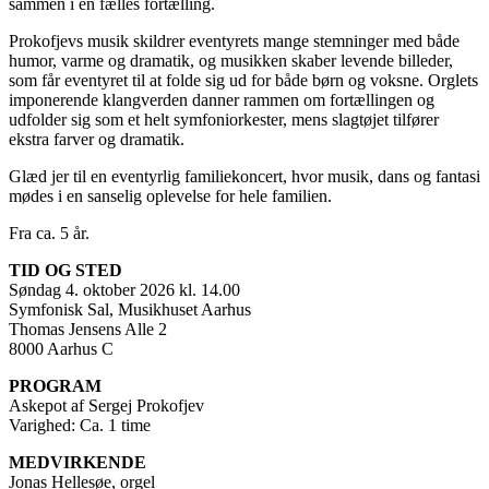
sammen i en fælles fortælling.
Prokofjevs musik skildrer eventyrets mange stemninger med både
humor, varme og dramatik, og musikken skaber levende billeder,
som får eventyret til at folde sig ud for både børn og voksne. Orglets
imponerende klangverden danner rammen om fortællingen og
udfolder sig som et helt symfoniorkester, mens slagtøjet tilfører
ekstra farver og dramatik.
Glæd jer til en eventyrlig familiekoncert, hvor musik, dans og fantasi
mødes i en sanselig oplevelse for hele familien.
Fra ca. 5 år.
TID OG STED
Søndag 4. oktober 2026 kl. 14.00
Symfonisk Sal, Musikhuset Aarhus
Thomas Jensens Alle 2
8000 Aarhus C
PROGRAM
Askepot af Sergej Prokofjev
Varighed: Ca. 1 time
MEDVIRKENDE
Jonas Hellesøe, orgel