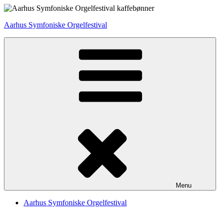
Videre
til
Aarhus Symfoniske Orgelfestival
indhold
Menu
Aarhus Symfoniske Orgelfestival