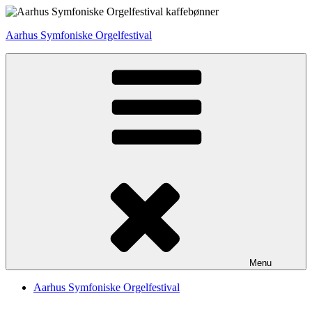
Videre
til
Aarhus Symfoniske Orgelfestival
indhold
Menu
Aarhus Symfoniske Orgelfestival