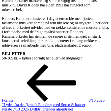
Kammerorkester markeret sig som en vigtig institution i dansk
musikliv. David Riddell har siden 1993 har fungeret som
orkesterchef.
Randers Kammerorkester er i dag et ensemble med fjorten
fastansatte musikere fordelt på fem blæsere og ni strygere. I perioder
af året er orkestret udvidet med en række assisterende musikere, bl.a.
i forbindelse med de årlige nytårskoncerter. Randers
Kammerorkester har gennem de senere år gennemgået en stærk
kunstnerisk udvikling, der er dokumenteret i en lang række cd-
udgivelser i samarbejde med bl.a. pladeselskabet Dacapo.
BILLETTER
50-165 kr. – købes i forsalg her eller ved indgangen
Indlægsnavigation
Forrige
indlæg
Forrige
8/10 2026
“Lyden fra det fjerne”: Foredrag med Søren Schauser
Næste
Næste
7/10 2026 Lydløst brænder ahorntræet