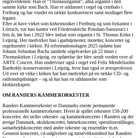
orgelverdenen: Han er ”Thomasorganist”, altså organist i den
samme kirke som Bach. Han er uddannet i orgel og cembalo i
Freiburg og har vundet en række konkurrencer samt modtaget flere
legater.
Efter at have virket som kirkemusiker i Freiburg og som bykantor i
Lörrach, var han kantor ved Friedenskirche Potsdam-Sanssouci i
fem år, før han i 2022 blev indsat som organist i St. Thomas Kirke i
Leipzig. Her medvirker han i gudstjenester, motetter, koncerter og
orgelturnéer i kirken. På reformationsdagen 2025 opførte han
Johann Sebastian Bachs samlede orgelværker på 22 timer i
Thomaskirken i Leipzig, en opførelse der blev sendt verden over af
ARTE Concert. Han underviser også i orgel ved Felix Mendelssohn
Bartholdy-konservatoriet i Leipzig, hvor han også er æresprofessor.
Ud over sit virke i kirken har han medvirket på en række CD- og
radioindspilninger – og så har han en uddannelse som
klokkeekspert.
OM RANDERS KAMMERORKESTER
Randers Kammerorkester er Danmarks eneste permanente
professionelle kammerorkester. Hvert år spiller orkestret 150-200
koncerter, der tæller orkester- og kammerkoncerter i Randers og det
øvrige Danmark, skolekoncerter, børnekoncerter, operaforestillinger,
samarbejdskoncerter med andre orkestre og ensembler m.m.
Gennem koncerter, cd-udgivelser og turnévirksomhed har Randers