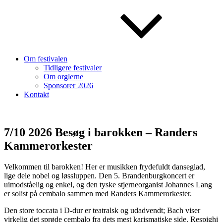
Om festivalen
Tidligere festivaler
Om orglerne
Sponsorer 2026
Kontakt
7/10 2026 Besøg i barokken – Randers
Kammerorkester
Velkommen til barokken! Her er musikken frydefuldt danseglad,
lige dele nobel og løssluppen. Den 5. Brandenburgkoncert er
uimodståelig og enkel, og den tyske stjerne­organist Johannes Lang
er solist på cembalo sammen med Randers Kammerorkester.
Den store toccata i D-dur er teatralsk og udadvendt; Bach viser
virkelig det sprøde cembalo fra dets mest karismatiske side. Respighi