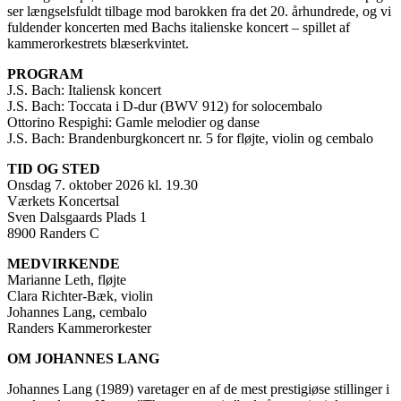
ser længselsfuldt tilbage mod barokken fra det 20. århundrede, og vi
fuldender koncerten med Bachs italienske koncert – spillet af
kammerorkestrets blæserkvintet.
PROGRAM
J.S. Bach: Italiensk koncert
J.S. Bach: Toccata i D-dur (BWV 912) for solocembalo
Ottorino Respighi: Gamle melodier og danse
J.S. Bach: Brandenburgkoncert nr. 5 for fløjte, violin og cembalo
TID OG STED
Onsdag 7. oktober 2026 kl. 19.30
Værkets Koncertsal
Sven Dalsgaards Plads 1
8900 Randers C
MEDVIRKENDE
Marianne Leth, fløjte
Clara Richter-Bæk, violin
Johannes Lang, cembalo
Randers Kammerorkester
OM JOHANNES LANG
Johannes Lang (1989) varetager en af de mest prestigiøse stillinger i